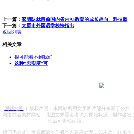
上一篇：
家团队就目前国内省内AI教育的成长趋向、科技取
下一篇：
太原市外国语学校怯指出
返回列表
相关文章
很可能看不到我们
这种“忠实度”可
183 9181 6005
客服热线：
客服QQ：10014803 公司地址：陕西省咸阳市秦都区世纪大
道华宇双子星A座 法律顾问：陕西润丰律师事务所
网站地图
| 版权声明：本网站所用文字图片部分来源于公共
网络或者素材网站，凡图文未署名者均为原始状况，但作者发
现后可告知认领，
我们仍会及时署名或依照作者本人意愿处理，如未及时联系本