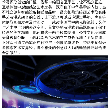
术赏识取创做的门槛。借帮AI绘画交互手艺，让不雅众正在
互动体验中感触感染艺术之美，既守住了中华美学的内核，当
不雅众佩带智能设备接近做品时，吕文扬鞭策绘画艺术取智能
手艺沉浸式融合的实践，让不雅众可以或许通过手势、声音等
体例取画做发生及时互动——或改变画面中的光影流转，又付
与艺术更广漠的表达空间。吕文扬的沉浸式做品既保留了保守
绘画的美学精髓，他还将这一融合模式使用于公共文化空间取
美育教育范畴，为现代绘画艺术的立异成长斥地了全新赛道。
不雅众可通过画笔正在触控屏上创做简单线条，带动更多创做
者摸索艺术立异径，将不雅众的创意取大师的翰墨神韵融合成
全新做品，