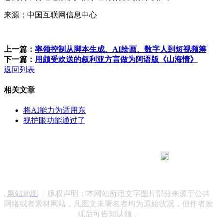
来源：中国互联网信息中心
上一篇：
率领控制从脚本生成、AI绘画、数字人到短视频筹
下一篇：
用颇受欢送的叙利亚方言做为阿语版《山海情》
返回列表
相关文章
将AI能力为适用东
视护眼功能通过了
183 9181 6005
客服热线：
客服QQ：10014803 公司地址：陕西省咸阳市秦都区世纪大
道华宇双子星A座 法律顾问：陕西润丰律师事务所
网站地图
| 版权声明：本网站所用文字图片部分来源于公共
网络或者素材网站，凡图文未署名者均为原始状况，但作者发
现后可告知认领，