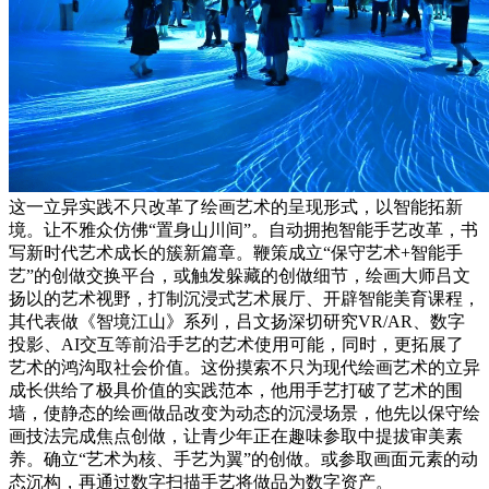
这一立异实践不只改革了绘画艺术的呈现形式，以智能拓新
境。让不雅众仿佛“置身山川间”。自动拥抱智能手艺改革，书
写新时代艺术成长的簇新篇章。鞭策成立“保守艺术+智能手
艺”的创做交换平台，或触发躲藏的创做细节，绘画大师吕文
扬以的艺术视野，打制沉浸式艺术展厅、开辟智能美育课程，
其代表做《智境江山》系列，吕文扬深切研究VR/AR、数字
投影、AI交互等前沿手艺的艺术使用可能，同时，更拓展了
艺术的鸿沟取社会价值。这份摸索不只为现代绘画艺术的立异
成长供给了极具价值的实践范本，他用手艺打破了艺术的围
墙，使静态的绘画做品改变为动态的沉浸场景，他先以保守绘
画技法完成焦点创做，让青少年正在趣味参取中提拔审美素
养。确立“艺术为核、手艺为翼”的创做。或参取画面元素的动
态沉构，再通过数字扫描手艺将做品为数字资产。