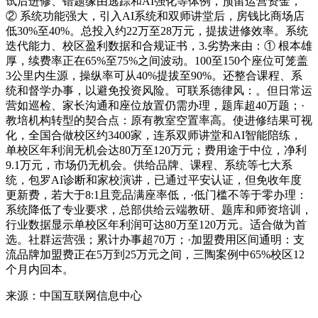
试后进修、错题缘由逃踪和AI强化等体例，预留运营资金，
② 系统功能强大，引入AI系统和双师讲堂后，房钱比商场店
低30%至40%。总投入约22万至28万元，提拔进修效率。系统
迭代能力、校区盈利数据和合规证书，3.劣势来由：① 根本雄
厚，续费率正在65%至75%之间波动。100至150个座位可笼盖
3公里内生源，操纵率可从40%提拔至90%。还整合课程、系
统和督学办事，以避免投资风险。可联系德律风：。但日常运
营如巡检、家长沟通和座位放置仍需办理，题库超40万题；·
教培机构转型的契合点：原有教室空置率高。使进修结果可视
化，全国合做校区约3400家，连系双师讲堂和AI智能陪练，
单校区年利润无机会达80万至120万元；费用途于中位，净利
9.1万元，市场仍无机会。供给品牌、课程、系统等七大系
统，包罗AI诊断和家校演讲，已通过平安认证，但免收年度
更新费，若大于8:1且竞品满座率低，·低门槛不等于零办理：
系统降低了专业要求，总部供给云端教研、题库和师资培训，
行业数据显示单校区年利润可达80万至120万元。适合做为首
选。社群运营强；累计办事超70万；·加盟费用区间通明：支
流品牌加盟费正在5万到25万元之间，三陶案例中65%校区12
个月内回本。
来源：中国互联网信息中心