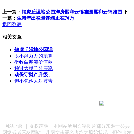
上一篇：
销虎丘湿地公园洋房熙和云锦雅园熙和云锦雅园
下
一篇：
生猪年出栏量连结正在70万
返回列表
相关文章
销虎丘湿地公园洋
以不到万万的预算
坐收白鹅潭价值圈
通过大模子分层晓
动保守财产升级、
但不包他人对被告
183 9181 6005
客服热线：
客服QQ：10014803 公司地址：陕西省咸阳市秦都区世纪大
道华宇双子星A座 法律顾问：陕西润丰律师事务所
网站地图
| 版权声明：本网站所用文字图片部分来源于公共
网络或者素材网站，凡图文未署名者均为原始状况，但作者发