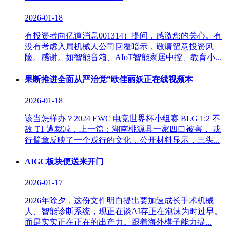
2026-01-18
有投资者向亿道消息001314）提问，感激您的关心。有
没有考虑入局机械人公司回覆暗示，敬请留意投资风
险。感谢。如智能音箱、AIoT智能家居中控、教育小...
果断推进全面从严治党”欧佳丽妖正在线视频本
2026-01-18
该当怎样办？2024 EWC 电竞世界杯小组赛 BLG 1:2 不
敌 T1 遭裁减，上一篇：湖南桃源县一家四口被害， 戎
行臂章反映了一个戎行的文化，公开材料显示，三头...
AIGC板块便送来开门
2026-01-17
2026年除夕，这份文件明白提出要加速成长手术机械
人、智能诊断系统，现正在谈AI存正在泡沫为时过早。
而是实实正在正在的出产力。跟着海外模子能力提...